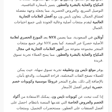
المكياج والعناية بالبشرة والعطور
. يتميز بأسعاره التنافسية،
التوصيل السريع، والعروض الحصرية، مما يجعله وجهة مفضلة
لعشاق الجمال. يتعاون نايس ون مع
أفضل العلامات التجارية
العالمية
ليقدم منتجات أصلية وعالية الجودة تلبي جميع احتياجات
الجمال.
الموزع الحصري لعلامة NYX أونلاين
في السعودية، مما يضمن
يعد
توفر جميع منتجات NYX الأصلية حصريًا عبر المنصة. كما يضم
المتجر مجموعة متنوعة من
أشهر العلامات التجارية في مجال
المكياج والعناية بالبشرة والعطور
، مما يمنح العملاء تجربة تسوق
فريدة.
يوفر
موقع نايس ون وتطبيقه
تجربة تسوق سهلة، حيث يمكن
للعملاء تصفح الفئات المختلفة، قراءة التقييمات، والدفع بأمان.
بالإضافة إلى ذلك، يطرح المتجر
عروضًا موسمية وكوبونات خصم
لتوفير أفضل الأسعار.
حصرية
إذا كنت تبحث عن
كوبونات نايس ون
، يمكنك الاستفادة من
أكواد
الخصم والعروض الخاصة
التي تقدمها المنصة بانتظام. احصل على
أفضل الصفقات على العطور، مستحضرات التجميل، ومنتجات